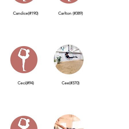
Candice(#190)
Carlton (#389)
Ceci(#94)
Cee(#370)