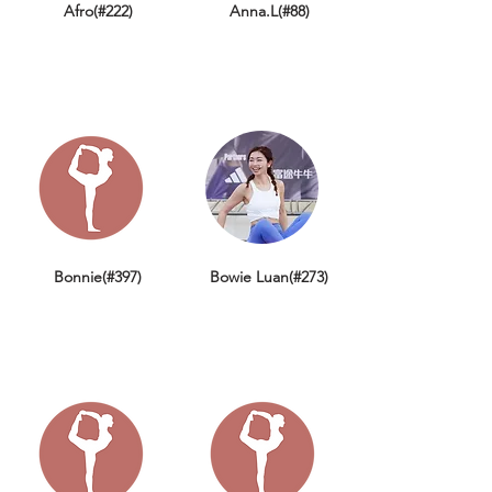
Afro(#222)
Anna.L(#88)
Bonnie(#397)
Bowie Luan(#273)