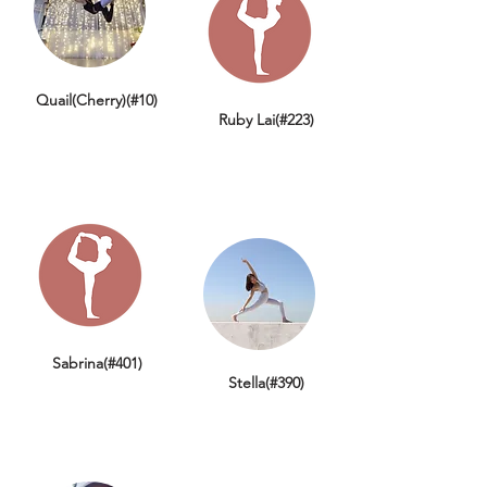
Quail(Cherry)(#10)
Ruby Lai(#223)
Sabrina(#401)
Stella(#390)