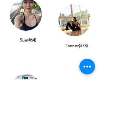
Sue(#64)
Tanner(#78)
Tiffany(#406)
Vincent(#351)