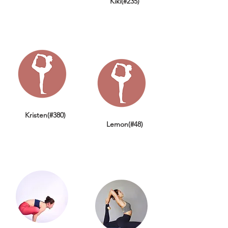
Kiki(#235)
Kristen(#380)
Lemon(#48)