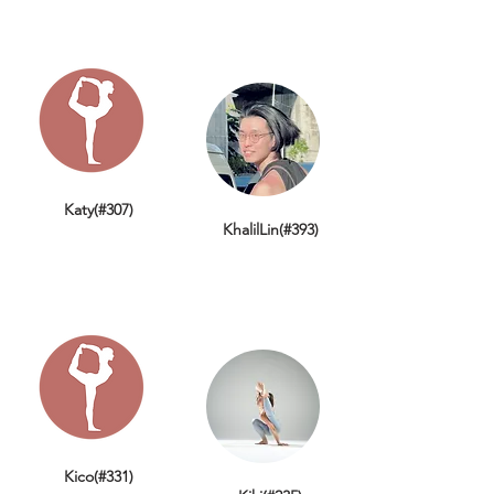
Katy(#307)
KhalilLin(#393)
Kico(#331)