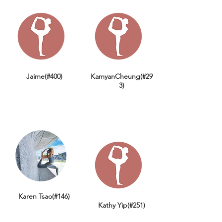
Jaime(#400)
KamyanCheung(#29
3)
Karen Tsao(#146)
Kathy Yip(#251)