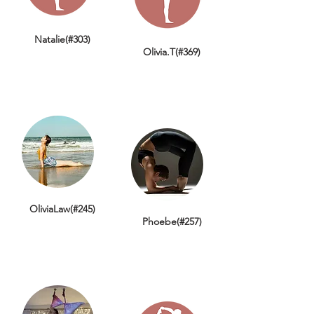
Natalie(#303)
Olivia.T(#369)
OliviaLaw(#245)
Phoebe(#257)