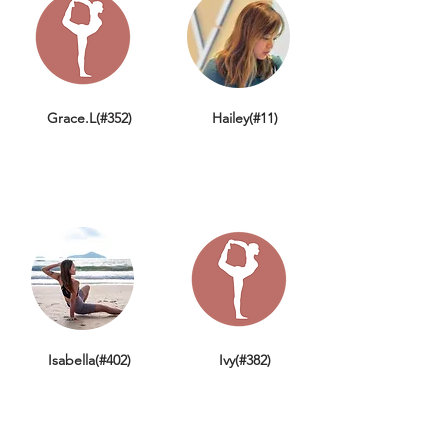
Grace.L(#352)
Hailey(#11)
Isabella(#402)
Ivy(#382)