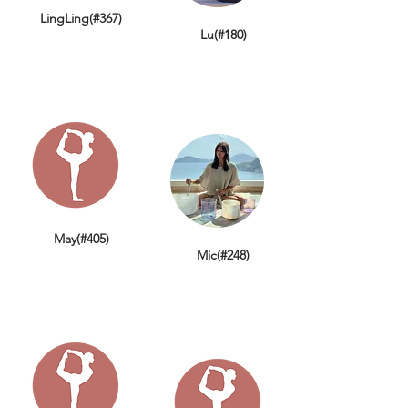
LingLing(#367)
Lu(#180)
May(#405)
Mic(#248)