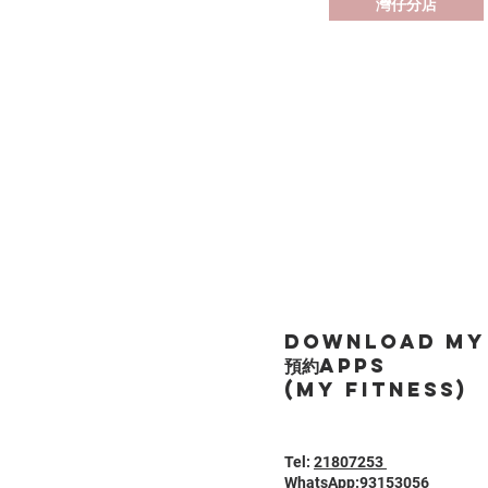
灣仔分店
Download My 
預約APPS
(My fitness)
Tel:
21807253
WhatsApp:
93153056