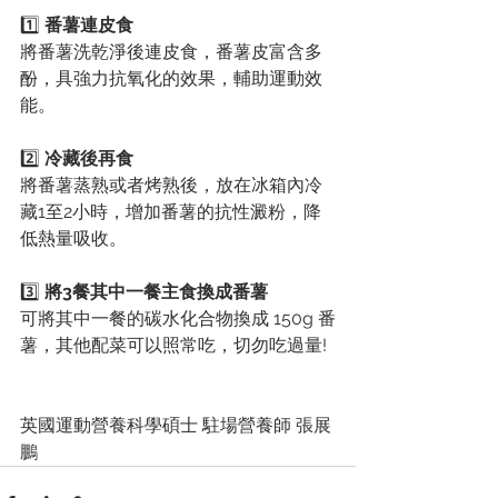
1️⃣ 
番薯連皮食
將番薯洗乾淨後連皮食，番薯皮富含多
酚，具強力抗氧化的效果，輔助運動效
能。
2️⃣ 
冷藏後再食
將番薯蒸熟或者烤熟後，放在冰箱內冷
藏1至2小時，增加番薯的抗性澱粉，降
低熱量吸收。
3️⃣ 
將3餐其中一餐主食換成番薯
可將其中一餐的碳水化合物換成 150g 番
薯，其他配菜可以照常吃，切勿吃過量!
英國運動營養科學碩士 駐場營養師 張展
鵬