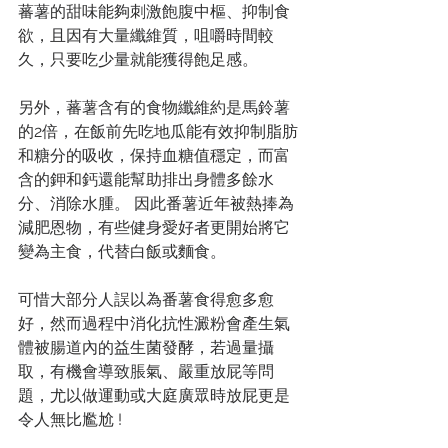
蕃薯的甜味能夠刺激飽腹中樞、抑制食
欲，且因有大量纖維質，咀嚼時間較
久，只要吃少量就能獲得飽足感。 
另外，蕃薯含有的食物纖維約是馬鈴薯
的2倍，在飯前先吃地瓜能有效抑制脂肪
和糖分的吸收，保持血糖值穩定，而富
含的鉀和鈣還能幫助排出身體多餘水
分、消除水腫。 
因此番薯近年被熱捧為
減肥恩物，有些健身愛好者更開始將它
變為主食，代替白飯或麵食。
可惜大部分人誤以為番薯食得愈多愈
好，然而過程中消化抗性澱粉會產生氣
體被腸道內的益生菌發酵，若過量攝
取，有機會導致脹氣、嚴重放屁等問
題，尤以做運動或大庭廣眾時放屁更是
令人無比尷尬 ! 