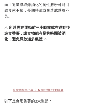
而且過量攝取難消化的抗性澱粉可能引
致食慾不振，長期持續或會造成營養不
良。
⚠️
所以
需在運動前三小時前或在運動後
進食番薯，讓食物能有足夠時間被消
化，避免釋放過多氣體 
⚠️
亂食雞胸會出事 ! 4大吃對貼士你要知
以下是食用番薯的3大重點：