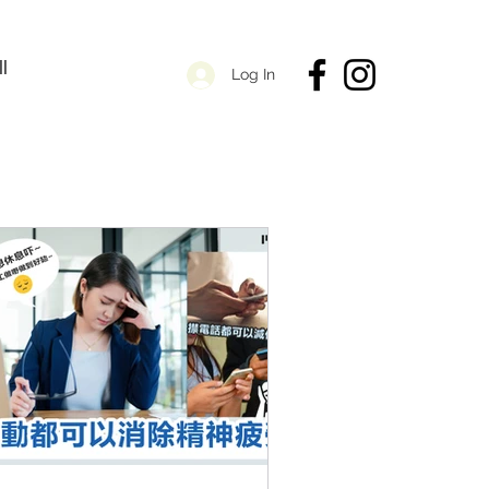
ll
Log In