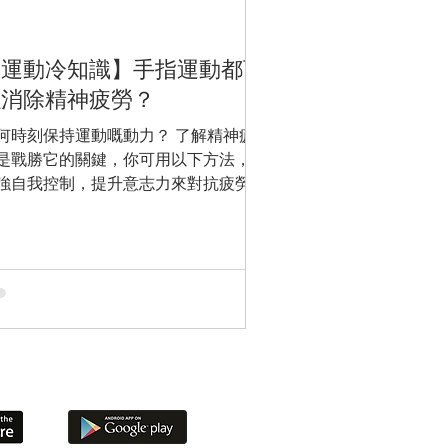
【運動冷知識】手指運動都可
以消除精神疲勞？
何時刻保持運動嘅動力？ 了解精神疲
是戰勝它的關鍵，你可用以下方法，去
強自我控制，提升意志力來對抗疲勞。
究指出，做一些比較短、較高強度的鍛
，相比起較長時間的鍛練，不需要用到
麼多的精神能量。 你可以通過你做的
動類型，來盡量減少精神疲勞對運動表
的影響；...