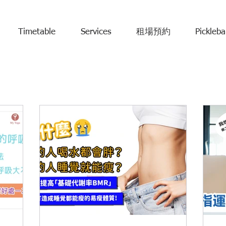
Timetable
Services
租場預約
Pickleba