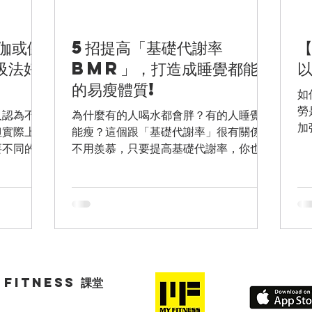
伽或健
5招提高「基礎代謝率
吸法好
BMR」，打造成睡覺都能瘦
的易瘦體質!
如
勞
人認為不外
為什麼有的人喝水都會胖？有的人睡覺就
加
但實際上，
能瘦？這個跟「基礎代謝率」很有關係。
研
要不同的呼
不用羨慕，只要提高基礎代謝率，你也可
練
，長跑短
以輕鬆成為易瘦體質，睡覺都能瘦。
那
法，分別有
「基礎代謝率」（Basal Metabolic Rate
運
呼等等；舉
BMR） 什麼是基礎代謝？就是人在什麼
現
.
都不做的狀態下也會消耗的熱量。我們...
Fitness 課堂