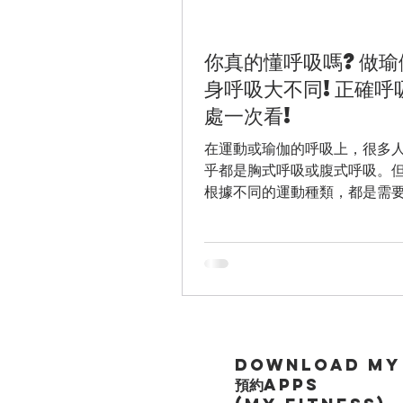
你真的懂呼吸嗎?做瑜
身呼吸大不同!正確呼
處一次看!
在運動或瑜伽的呼吸上，很多
乎都是胸式呼吸或腹式呼吸。
根據不同的運動種類，都是需
吸方法配合的。 就像跑步一樣
跑都是各自有屬於自己的呼吸
兩吸一呼、鼻吸口呼、口吸鼻
重或負重運動，主要在用力位。..
Download My 
預約APPS