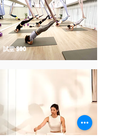
試堂 $90