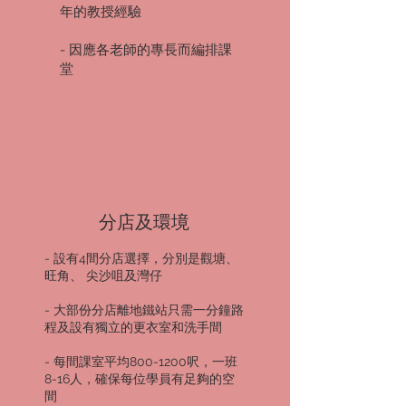
年的教授經驗
- 因應各老師的專長而編排課
堂
分店及環境
- 設有4間分店選擇，分別是觀塘、
旺角、 尖沙咀及灣仔
- 大部份分店離地鐵站只需一分鐘路
程及設有獨立的更衣室和洗手間
- 每間課室平均800-1200呎，一班
8-16人，確保每位學員有足夠的空
間