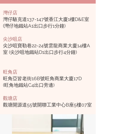
灣仔店
灣仔駱克道137-147號香江大廈1樓D&E室
(灣仔地鐵站A1出口步行1分鐘)
尖沙咀店
尖沙咀寶勒巷22-24號雲龍商業大廈14樓A
室 (尖沙咀地鐵站D1出口步行4分鐘)
旺角店
旺角亞皆老街16B號旺角商業大廈17D
(旺角地鐵站C4出口旁邊)
觀塘店
觀塘開源道55號開聯工業中心B座5樓07室