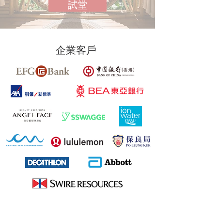
試堂
​企業客戶​