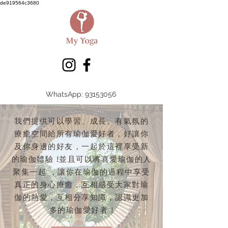
de919564c3680
WhatsApp: 93153056
我們提供可以學習、成長、有氣氛的
療癒空間給所有瑜伽愛好者，好讓你
及你身邊的好友，一起於這裡享受新
的瑜伽體驗 !並且可以將喜愛瑜伽的人
聚集一起 ，讓你在瑜伽的過程中享受
真正的身心療癒，互相感受大家對瑜
伽的熱愛，互相分享知識，認識更加
多的瑜伽愛好者 !