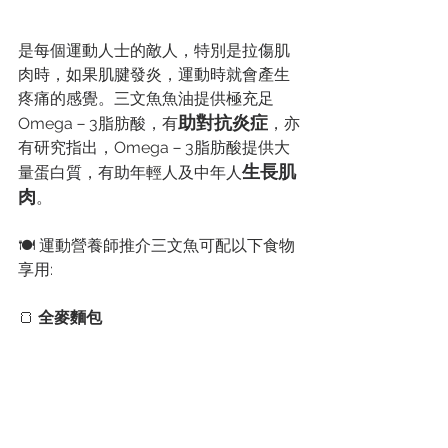
是每個運動人士的敵人，特別是拉傷肌
肉時，如果肌腱發炎，運動時就會產生
疼痛的感覺。三文魚魚油提供極充足
助對抗炎症
Omega－3脂肪酸，有
，亦
有研究指出，Omega－3脂肪酸提供大
生長肌
量蛋白質，有助年輕人及中年人
肉
。
🍽️ 
運動營養師推介三文魚可配以下食物
享用:
🍞 
全麥麵包