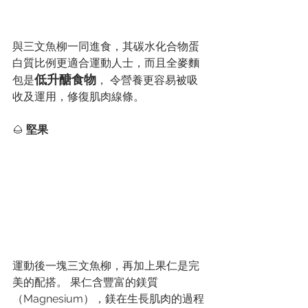
與三文魚柳一同進食，其碳水化合物蛋
白質比例更適合運動人士，而且全麥麵
低升醣食物
包是
， 令營養更容易被吸
收及運用，修復肌肉線條。
🌰 
堅果
運動後一塊三文魚柳，再加上果仁是完
美的配搭。 果仁含豐富的鎂質
（Magnesium），鎂在生長肌肉的過程