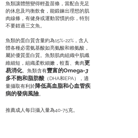
魚類讓體態變得輕盈苗條，當配合充足
的休息及均衡飲食，能鍛鍊出理想的肌
肉線條，有健身或運動習慣的你，特別
不要錯過三文魚。
魚類的蛋白質含量約為15%-22%，含人
體各種必需氨基酸如亮氨酸和賴氨酸，
屬於優質蛋白質。魚類肌肉組織中肌纖
更
維細短，組織柔軟細嫩，較畜、禽肉
易消化
豐富的Omega-
3
。魚類含有
多不飽和脂肪酸
（DHA和EPA），適
降低高血脂和心血管疾
量攝取有利於
病的發病風險
。
推薦成人每日攝入量為40-75克。