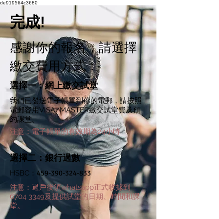
de919564c3680
​完成!
感謝你的報名，請選擇
繳交費用方式：
選擇一：網上繳交試堂
我們已發送電子帳單到你的電郵，請按照
電郵容用VISA/MASTER繳交試堂費及預
約課堂。
​注意：電子帳單的有效期為24小時
選擇二：銀行過數
HSBC：
459-390-324-833
​注意：過戶後須whatsapp正式收據到
6704 3349及提供試堂的日期、時間和課
堂。