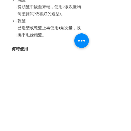
從頭髮中段至末端，使用2泵次量均
勻塗抹(可依喜好的造型)。
乾髮
已造型或乾髮上再使用1泵次量，以
撫平毛躁頭髮。
何時使用
不論您的頭髮是濕的、乾燥、清潔或髒
汙，只要需要護理時都可使用。
額外使用提示
先從最受損的部位開始，將精華液擠入
手心時，輕輕搓揉雙手確保均勻吸收。
成分
Cyclopentasiloxane, dimethiconol,
dimethicon, caprylic/capric
triglyceride, chlorella fermentation