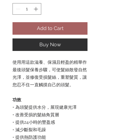
Add to Cart
Buy Now
使用用這款滋養、保濕且輕盈的精華作
最後頭髮保養步驟，可使髮絲散發自然
光澤，並修復受損髮絲，重塑髮質，讓
您忍不住一直觸摸自己的頭髮。
功效
• 為頭髮提供水分，展現健康光澤
• 改善受損的髮絲角質層
• 提供24小時的豐盈感
• 減少斷裂和毛躁
• 提供熱防護功能