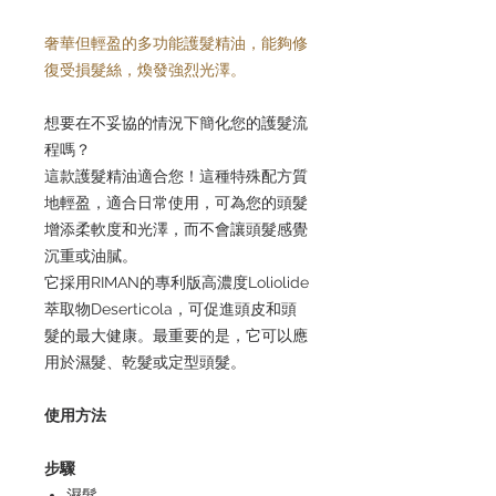
奢華但輕盈的多功能護髮精油，能夠修
復受損髮絲，煥發強烈光澤。
想要在不妥協的情況下簡化您的護髮流
程嗎？
這款護髮精油適合您！這種特殊配方質
地輕盈，適合日常使用，可為您的頭髮
增添柔軟度和光澤，而不會讓頭髮感覺
沉重或油膩。
它採用RIMAN的專利版高濃度Loliolide
萃取物Deserticola，可促進頭皮和頭
髮的最大健康。最重要的是，它可以應
用於濕髮、乾髮或定型頭髮。
使用方法
步驟
濕髮