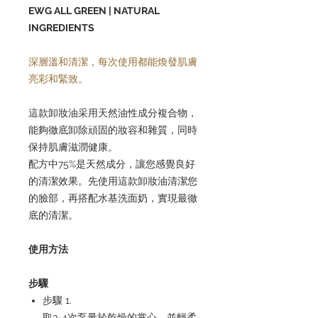
EWG ALL GREEN | NATURAL
INGREDIENTS
深層溫和清潔，每次使用都能煥發肌膚
亮彩和緊致。
這款卸妝油采用天然油性成分複合物，
能夠徹底卸除頑固的妝容和雜質，同時
保持肌膚滋潤健康。
配方中75%是天然成分，讓您感覺良好
的清潔效果。先使用這款卸妝油清潔您
的臉部，再搭配水基洗面奶，實現最徹
底的清潔。
使用方法
步驟
步驟 1.
取3-4次泵量於乾燥的掌心，並輕柔