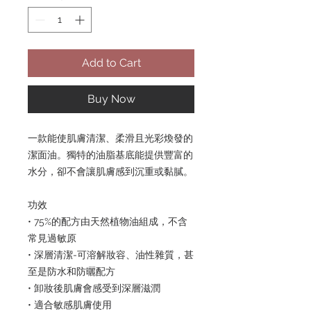
Add to Cart
Buy Now
一款能使肌膚清潔、柔滑且光彩煥發的
潔面油。獨特的油脂基底能提供豐富的
水分，卻不會讓肌膚感到沉重或黏膩。
功效
• 75%的配方由天然植物油組成，不含
常見過敏原
• 深層清潔-可溶解妝容、油性雜質，甚
至是防水和防曬配方
• 卸妝後肌膚會感受到深層滋潤
• 適合敏感肌膚使用