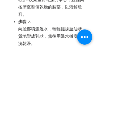
按摩至整個乾燥的臉部，以溶解妝
容。
步驟 2.
向臉部噴灑溫水，輕輕搓揉至油狀
質地變成乳狀，然後用溫水徹底沖
洗乾淨。
額外使用提示
為了打造完美的清潔程序，可搭配亮肌
潔顏粉使用。
Prunus Amygdalus Dulcis (Sweet
Almond) Oil, Ethylhexyl
Palmitate, Sorbeth-30
Tetraoleate, Zea Mays (Corn)
Germ Oil, Caprylic/Capric
Triglyceride, Pentaerythrityl
Tetraethylhexanoate, Nigella