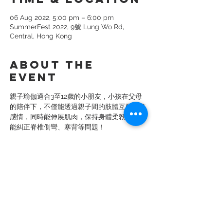
06 Aug 2022, 5:00 pm – 6:00 pm
SummerFest 2022, 9號 Lung Wo Rd,
Central, Hong Kong
About the
event
親子瑜伽適合3至12歲的小朋友，小孩在父母
的陪伴下，不僅能透過親子間的肢體互動增進
感情，同時能伸展肌肉，保持身體柔韌，甚至
能糾正脊椎側彎、寒背等問題！
在活動過程中導師會加入遊戲及戲劇元素來地
解釋，讓小朋友更容易理解瑜伽動作。於瑜伽
過程中，小孩需要集中專注力，才能控制身體
做出各種動作，有效提高專注力和協調能力，
同時能訓練身體各部位的肌肉，促進血液循
環。親子瑜伽之中有些具挑戰性、合作性的動
作，家長可以鼓勵小朋友去完成，當中互相支
持，建立互信的親子關係 ! 讓爸爸媽媽和小朋