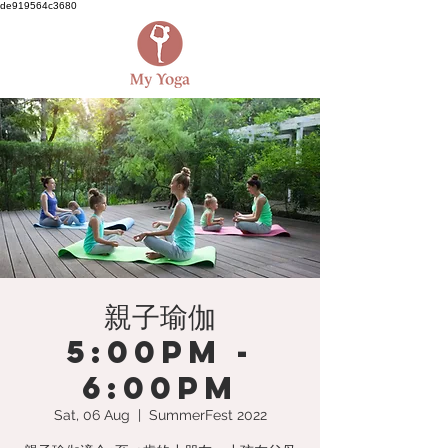
de919564c3680
親子瑜伽
5:00PM -
6:00PM
Sat, 06 Aug
  |  
SummerFest 2022