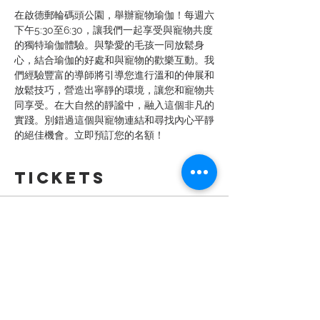
在啟德郵輪碼頭公園，舉辦寵物瑜伽！每週六
下午5:30至6:30，讓我們一起享受與寵物共度
的獨特瑜伽體驗。與摯愛的毛孩一同放鬆身
心，結合瑜伽的好處和與寵物的歡樂互動。我
們經驗豐富的導師將引導您進行溫和的伸展和
放鬆技巧，營造出寧靜的環境，讓您和寵物共
同享受。在大自然的靜謐中，融入這個非凡的
實踐。別錯過這個與寵物連結和尋找內心平靜
的絕佳機會。立即預訂您的名額！
Tickets
Sale ended
Ticket type
寵物瑜伽 - 9 Sept
More info
Price