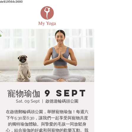
de919564c3680
寵物瑜伽 9 Sept
Sat, 09 Sept
  |  
啟德遊輪碼頭公園
在啟德郵輪碼頭公園，舉辦寵物瑜伽！每週六
下午5:30至6:30，讓我們一起享受與寵物共度
的獨特瑜伽體驗。與摯愛的毛孩一同放鬆身
心，結合瑜伽的好處和與寵物的歡樂互動。我