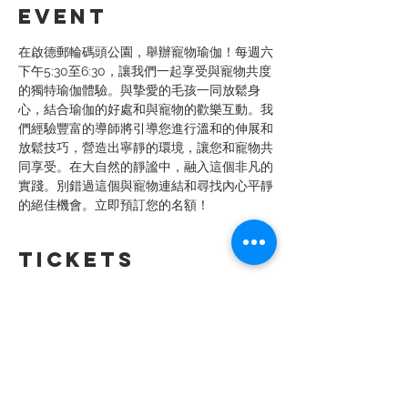
event
在啟德郵輪碼頭公園，舉辦寵物瑜伽！每週六
下午5:30至6:30，讓我們一起享受與寵物共度
的獨特瑜伽體驗。與摯愛的毛孩一同放鬆身
心，結合瑜伽的好處和與寵物的歡樂互動。我
們經驗豐富的導師將引導您進行溫和的伸展和
放鬆技巧，營造出寧靜的環境，讓您和寵物共
同享受。在大自然的靜謐中，融入這個非凡的
實踐。別錯過這個與寵物連結和尋找內心平靜
的絕佳機會。立即預訂您的名額！
Tickets
Sale ended
Ticket type
寵物瑜伽 - 16 Sept
More info