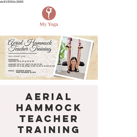
de919564c3680
Aerial
Hammock
Teacher
Training