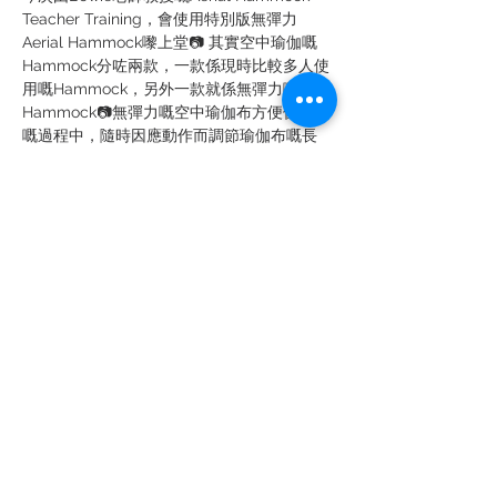
Teacher Training，會使用特別版無彈力
Aerial Hammock嚟上堂📷 其實空中瑜伽嘅
Hammock分咗兩款，一款係現時比較多人使
用嘅Hammock，另外一款就係無彈力嘅
Hammock📷無彈力嘅空中瑜伽布方便係上堂
嘅過程中，隨時因應動作而調節瑜伽布嘅長
度，利用簡單嘅動作就能有效輕鬆伸展身體📷
而且無彈力嘅空中瑜伽布，更可以集中運用正
確嘅肌肉及鍛練肌肉力量📷  
上課日期：8月 20、21、27、28日 
上課時間：8月20 & 27日 13:30-17:30
                      8月21 & 28日 9:30-12:30 & 
14:00-17:00 
人數：13人 
課程費用：非會員$5588 / 會員$5000
Share this