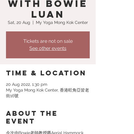
with Bowie
Luan
Sat, 20 Aug
  |  
My Yoga Mong Kok Center
Tickets are not on sale
See other events
Time & Location
20 Aug 2022, 1:30 pm
My Yoga Mong Kok Center, 香港旺角亞皆老
街16號
About the
event
今次由Bowie老師教授嘅Aerial Hammock 