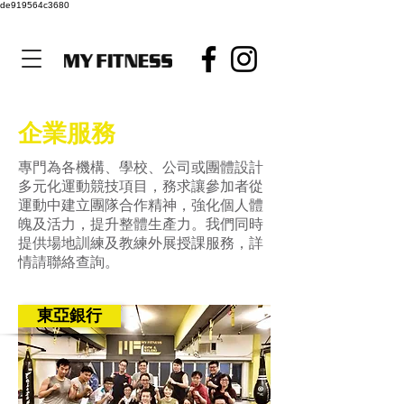
de919564c3680
企業服務
專門為各機構、學校、公司或團體設計
多元化運動競技項目，務求讓參加者從
運動中建立團隊合作精神，強化個人體
魄及活力，提升整體生產力。我們同時
提供場地訓練及教練外展授課服務，詳
情請聯絡查詢。
東亞銀行