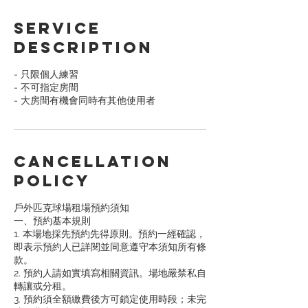
Service
Description
- 只限個人練習
- 不可指定房間
- 大房間有機會同時有其他使用者
Cancellation
Policy
戶外匹克球場租場預約須知
一、預約基本規則
1. 本場地採先預約先得原則。預約一經確認，
即表示預約人已詳閱並同意遵守本須知所有條
款。
2. 預約人請如實填寫相關資訊。場地嚴禁私自
轉讓或分租。
3. 預約須全額繳費後方可鎖定使用時段；未完