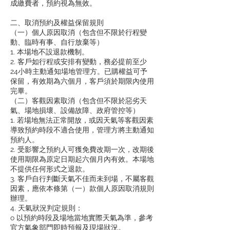
成繳費者，預約視為無效。
二、取消預約及權益保留規則
（一）個人原因取消（包含但不限於行程變
動、臨時有事、自行放棄等）
1. 本場地不設退款機制。
2. 客戶如行程或安排有變動，務必提前至少
24小時主動通知場地管理方。已購權益可予
保留，有效期為六個月，客戶須於期限內使用
完畢。
（二）客觀因素取消（包含但不限於惡劣天
氣、場地損壞、設備故障、政府管控等）
1. 若場地無法正常開放，或因天氣等客觀因素
導致預約時段不適合使用，管理方將主動通知
預約人。
2. 受影響之預約人可獲免費改期一次，改期後
使用期限為原定日期起六個月內有效。本場地
不提供任何形式之退款。
3. 客戶自行判斷天氣不佳而未到場，不屬客觀
因素，應依本條第（一）款個人原因取消規則
辦理。
4. 天氣狀況判定規則：
o 以預約時段及場地當地實際天氣為準，參考
官方氣象部門即時預報及現場狀況。