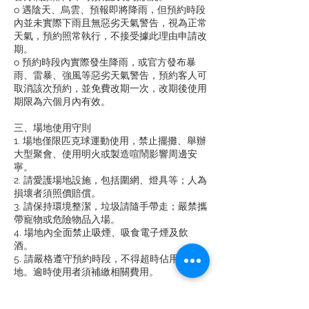
o 遇陰天、烏雲、預報即將降雨，但預約時段
內並未實際下雨且無惡劣天氣警告，視為正常
天氣，預約照常執行，不接受據此理由申請改
期。
o 預約時段內實際發生降雨，或官方發布暴
雨、雷暴、強風等惡劣天氣警告，預約客人可
取消該次預約，並免費改期一次，改期後使用
期限為六個月內有效。
三、場地使用守則
1. 場地僅限匹克球運動使用，禁止擺攤、舉辦
大型聚會、使用明火或製造喧鬧影響周邊安
寧。
2. 請愛護場地設施，包括圍網、燈具等；人為
損壞者須照價賠償。
3. 請保持環境整潔，垃圾請隨手帶走；嚴禁攜
帶寵物或危險物品入場。
4. 場地內全面禁止吸煙、吸食電子煙及飲
酒。
5. 請嚴格遵守預約時段，不得超時佔用場
地。逾時使用者須補繳相關費用。
四、安全聲明