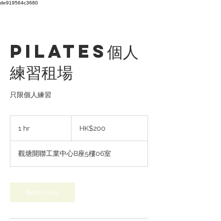
de919564c3680
Pilates個人
練習租場
只限個人練習
200
Hong
1 hr
1
HK$200
Kong
dollars
h
觀塘開聯工業中心B座5樓06室
Book Now