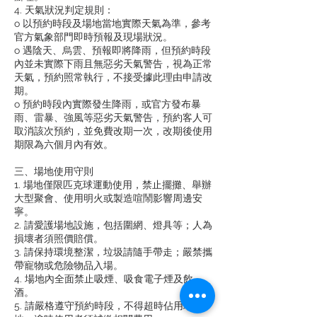
4. 天氣狀況判定規則：
o 以預約時段及場地當地實際天氣為準，參考
官方氣象部門即時預報及現場狀況。
o 遇陰天、烏雲、預報即將降雨，但預約時段
內並未實際下雨且無惡劣天氣警告，視為正常
天氣，預約照常執行，不接受據此理由申請改
期。
o 預約時段內實際發生降雨，或官方發布暴
雨、雷暴、強風等惡劣天氣警告，預約客人可
取消該次預約，並免費改期一次，改期後使用
期限為六個月內有效。
三、場地使用守則
1. 場地僅限匹克球運動使用，禁止擺攤、舉辦
大型聚會、使用明火或製造喧鬧影響周邊安
寧。
2. 請愛護場地設施，包括圍網、燈具等；人為
損壞者須照價賠償。
3. 請保持環境整潔，垃圾請隨手帶走；嚴禁攜
帶寵物或危險物品入場。
4. 場地內全面禁止吸煙、吸食電子煙及飲
酒。
5. 請嚴格遵守預約時段，不得超時佔用場