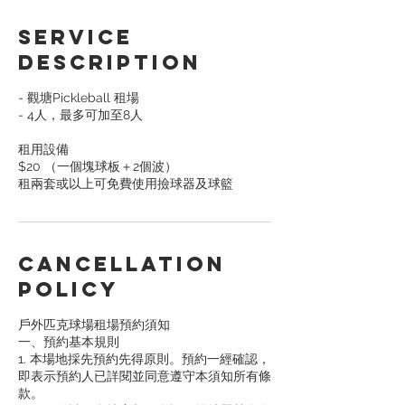
Service
Description
- 觀塘Pickleball 租場
- 4人，最多可加至8人
租用設備
$20 （一個塊球板＋2個波）
租兩套或以上可免費使用撿球器及球籃
Cancellation
Policy
戶外匹克球場租場預約須知
一、預約基本規則
1. 本場地採先預約先得原則。預約一經確認，
即表示預約人已詳閱並同意遵守本須知所有條
款。