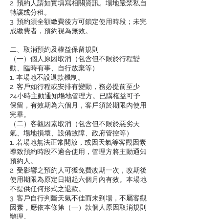
2. 預約人請如實填寫相關資訊。場地嚴禁私自
轉讓或分租。
3. 預約須全額繳費後方可鎖定使用時段；未完
成繳費者，預約視為無效。
二、取消預約及權益保留規則
（一）個人原因取消（包含但不限於行程變
動、臨時有事、自行放棄等）
1. 本場地不設退款機制。
2. 客戶如行程或安排有變動，務必提前至少
24小時主動通知場地管理方。已購權益可予
保留，有效期為六個月，客戶須於期限內使用
完畢。
（二）客觀因素取消（包含但不限於惡劣天
氣、場地損壞、設備故障、政府管控等）
1. 若場地無法正常開放，或因天氣等客觀因素
導致預約時段不適合使用，管理方將主動通知
預約人。
2. 受影響之預約人可獲免費改期一次，改期後
使用期限為原定日期起六個月內有效。本場地
不提供任何形式之退款。
3. 客戶自行判斷天氣不佳而未到場，不屬客觀
因素，應依本條第（一）款個人原因取消規則
辦理。