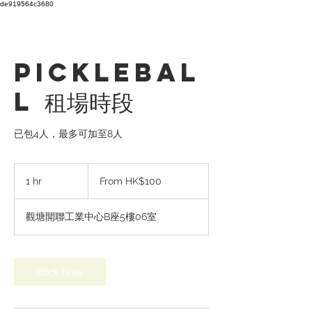
de919564c3680
Picklebal
l 租場時段
已包4人，最多可加至8人
From
100
1 hr
1
From HK$100
Hong
Kong
h
dollars
觀塘開聯工業中心B座5樓06室
Book Now