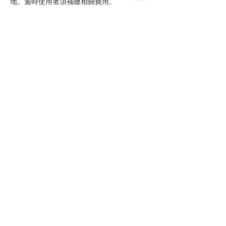
地。逾時使用者須補繳相關費用。
四、安全聲明
1. 戶外運動存在固有意外風險，入場人員應自
行評估健康狀況並自願承擔人身及財物安全責
任；本場地建議使用者自行投保運動相關保
險。
2. 兒童、長者、行動不便者入場，須有專人全
程陪同看護。
3. 場內遺失物品，本場地僅協助查找，不負保
管及賠償責任。
五、補充說明
1. 本場地如因維護、活動舉辦等原因須暫停使
用，將提前24小時通知預約人，協助辦理改
期，改期後使用期限為原定日期起六個月內有
效，不另予退款。
2. 屢次惡意預約或任意取消者，本場地有權暫
停其預約資格。
3. 違反場地規定者，工作人員有權予以勸離，
已繳費用不予退還。
4. 本須知最終解釋權歸本匹克球場所有。規
則如有調整，將另行公告。