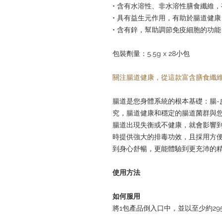
• 含有水溶性、非水溶性膳食纖維
• 具有益生元作用，有助於腸道健康
• 含有鋅，幫助調節免疫細胞的功
包裝劑量：5.5g x 28小包
關注腸道健康，從這款富含膳食纖
腸道是您身體系統的根本基礎：腸-
究，腸道健康和穩定的腸道菌群與
腸道出現失衡或不健康，就會影響
時提供強大的排毒功效，且採用方
到身心舒暢，更能體驗到更充沛的
使用方法
如何服用
將1包產品倒入口中，並以至少約29