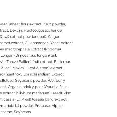
wder, Wheat flour extract, Kelp powder,
ract, Dextrin, Fructooligosaccharide,
 Ohwi) extract powder (root), Ginger
rhizome) extract, Glucomannan, Yeast extract
des macrocephala Extract (Rhizome),
 Longan (Dimocarpus longan) aril,
 (Turcz.) Baillon) fruit extract, Butterbur
 Zucc.) Maxim.) (Leaf & stem) extract,
d), Zanthoxylum schinifolium Extract
Cellulose, Soybeans powder, Wolfberry
ract, Organic prickly pear (Opuntia ficus-
istle extract (Silybum marianum) (seed), Zinc
ssia (L.) Presl) (cassia bark) extract,
yma-jobi L.) powder, Protease, Alpha-
Sesame, Soybeans