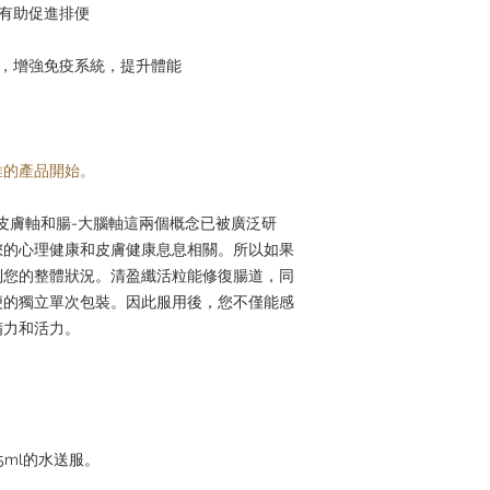
，有助促進排便
能，增強免疫系統，提升體能
維的產品開始。
皮膚軸和腸-大腦軸這兩個概念已被廣泛研
您的心理健康和皮膚健康息息相關。所以如果
到您的整體狀況。清盈纖活粒能修復腸道，同
便的獨立單次包裝。因此服用後，您不僅能感
精力和活力。
5ml的水送服。