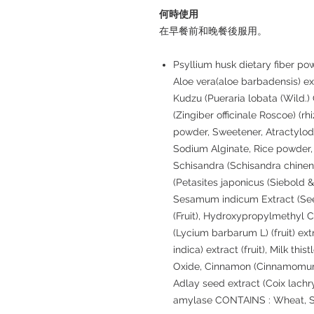
何時使用
在早餐前和晚餐後服用。
Psyllium husk dietary fiber po
Aloe vera(aloe barbadensis) ext
Kudzu (Pueraria lobata (Wild.)
(Zingiber officinale Roscoe) (
powder, Sweetener, Atractylo
Sodium Alginate, Rice powder,
Schisandra (Schisandra chinensis
(Petasites japonicus (Siebold &
Sesamum indicum Extract (See
(Fruit), Hydroxypropylmethyl 
(Lycium barbarum L) (fruit) ext
indica) extract (fruit), Milk th
Oxide, Cinnamon (Cinnamomum ca
Adlay seed extract (Coix lachr
amylase CONTAINS : Wheat, 