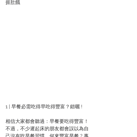
捱肚餓
1 | 早餐必需吃得早吃得豐富？錯曬 !
相信大家都會聽過：早餐要吃得豐富！
不過，不少遲起床的朋友都會誤以為自
己沒有吃早餐習慣，何來豐富早餐 ? 事