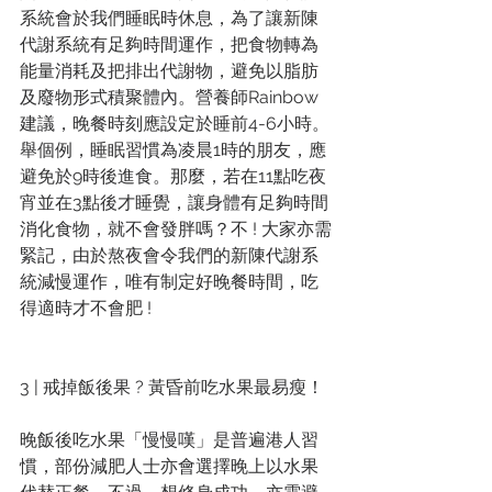
系統會於我們睡眠時休息，為了讓新陳
代謝系統有足夠時間運作，把食物轉為
能量消耗及把排出代謝物，避免以脂肪
及廢物形式積聚體內。營養師Rainbow
建議，晚餐時刻應設定於睡前4-6小時。
舉個例，睡眠習慣為凌晨1時的朋友，應
避免於9時後進食。那麼，若在11點吃夜
宵並在3點後才睡覺，讓身體有足夠時間
消化食物，就不會發胖嗎？不 ! 大家亦需
緊記，由於熬夜會令我們的新陳代謝系
統減慢運作，唯有制定好晚餐時間，吃
得適時才不會肥 !
3 | 戒掉飯後果 ? 黃昏前吃水果最易瘦！
晚飯後吃水果「慢慢嘆」是普遍港人習
慣，部份減肥人士亦會選擇晚上以水果