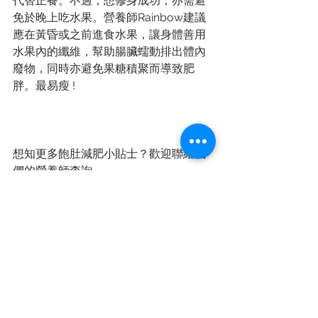
代替正餐。不過，想修身成功，亦需避
免於晚上吃水果。營養師Rainbow建議
應在黃昏或之前進食水果，讓身體善用
水果內的纖維，幫助腸臟蠕動排出體內
廢物，同時亦避免果糖積聚而導致肥
胖。最易瘦 !
想知更多飽肚減肥小貼士？歡迎聯絡我
們的營養師查詢。
See All
Recent Posts