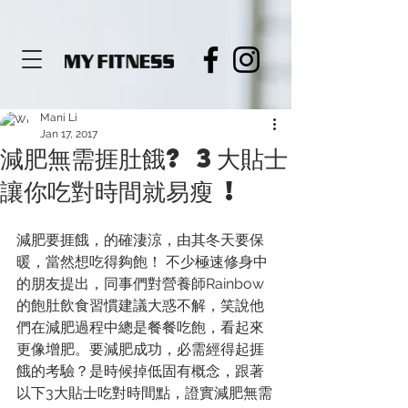
de919564c3680
Mani Li
Jan 17, 2017
減肥無需捱肚餓? 3大貼士
讓你吃對時間就易瘦 !
減肥要捱餓，的確淒涼，由其冬天要保
暖，當然想吃得夠飽！ 不少極速修身中
的朋友提出，同事們對營養師Rainbow
的飽肚飲食習慣建議大惑不解，笑說他
們在減肥過程中總是餐餐吃飽，看起來
更像增肥。要減肥成功，必需經得起捱
餓的考驗？是時候掉低固有概念，跟著
以下3大貼士吃對時間點，證實減肥無需