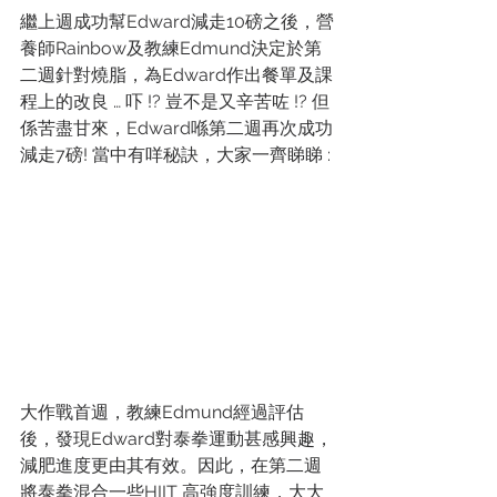
繼上週成功幫Edward減走10磅之後，營
養師Rainbow及教練Edmund決定於第
二週針對燒脂，為Edward作出餐單及課
程上的改良 … 吓 !? 豈不是又辛苦咗 !? 但
係苦盡甘來，Edward喺第二週再次成功
減走7磅! 當中有咩秘訣，大家一齊睇睇 :
大作戰首週，教練Edmund經過評估
後，發現Edward對泰拳運動甚感興趣，
減肥進度更由其有效。因此，在第二週
將泰拳混合一些HIIT 高強度訓練，大大