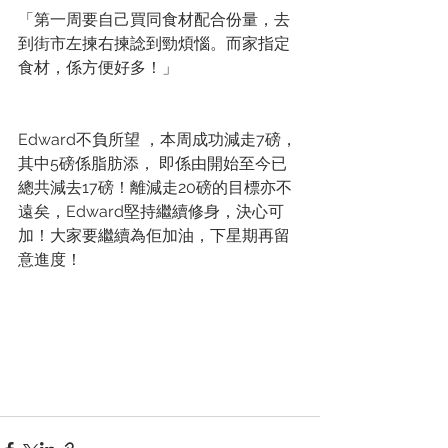
「第一周要自己買同食材配合份量，去
到街市左揀右揀諗到勁煩惱。而家指定
食材，係方便好多！」
Edward不負所望 ，本周成功減走7磅， 
其中5磅係脂肪添， 即係由開始至今已
總共減去17磅！離減走20磅的目標亦不
遠矣，Edward堅持繼續修身，決心可
加！大家要繼續為佢加油，下星期再留
意進度！